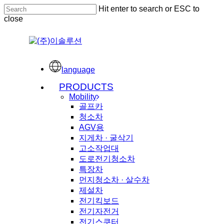
Skip
Hit enter to search or ESC to
to
close
main
content
Close
Search
language
Menu
PRODUCTS
Mobility
골프카
청소차
AGV용
지게차 · 굴삭기
고소작업대
도로전기청소차
특장차
먼지청소차 · 살수차
제설차
전기킥보드
전기자전거
전기스쿠터