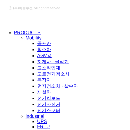
ⓒ (주)이솔루션 All right reserved.
Close
PRODUCTS
Menu
Mobility
골프카
청소차
AGV용
지게차 · 굴삭기
고소작업대
도로전기청소차
특장차
먼지청소차 · 살수차
제설차
전기킥보드
전기자전거
전기스쿠터
Industrial
UPS
FRTU