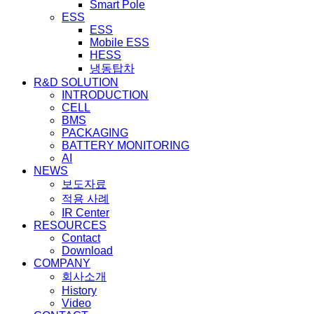
Smart Pole
ESS
ESS
Mobile ESS
HESS
냉동탑차
R&D SOLUTION
INTRODUCTION
CELL
BMS
PACKAGING
BATTERY MONITORING
AI
NEWS
보도자료
적용 사례
IR Center
RESOURCES
Contact
Download
COMPANY
회사소개
History
Video