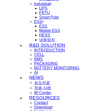
Industrial
UPS
FRTU
Smart Pole
ESS
ESS
Mobile ESS
HESS
냉동탑차
R&D SOLUTION
INTRODUCTION
CELL
BMS
PACKAGING
BATTERY MONITORING
AI
NEWS
보도자료
적용 사례
IR Center
RESOURCES
Contact
Download