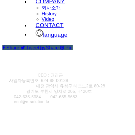
COMPANY
회사소개
History
Video
CONTACT
language
Share
Tweet
Share
Pin
(주)이솔루션
CEO : 권진근
사업자등록번호: 624-88-00139
본사·연구소1
대전 광역시 유성구 테크노2로 80-28
연구소2
경기도 부천시 양지로 205, H420호
T
042-635-5684
F
042-635-5683
E
esol@e-solution.kr