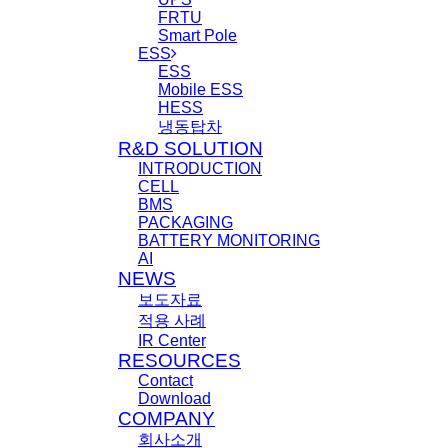
FRTU
Smart Pole
ESS
ESS
Mobile ESS
HESS
냉동탑차
R&D SOLUTION
INTRODUCTION
CELL
BMS
PACKAGING
BATTERY MONITORING
AI
NEWS
보도자료
적용 사례
IR Center
RESOURCES
Contact
Download
COMPANY
회사소개