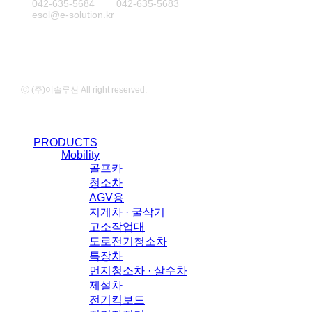
T
042-635-5684
F
042-635-5683
E
esol@e-solution.kr
ⓒ (주)이솔루션 All right reserved.
Close
PRODUCTS
Menu
Mobility
골프카
청소차
AGV용
지게차 · 굴삭기
고소작업대
도로전기청소차
특장차
먼지청소차 · 살수차
제설차
전기킥보드