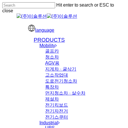
Skip
Hit enter to search or ESC to
to
close
main
Close
content
Search
language
Menu
PRODUCTS
Mobility
골프카
청소차
AGV용
지게차 · 굴삭기
고소작업대
도로전기청소차
특장차
먼지청소차 · 살수차
제설차
전기킥보드
전기자전거
전기스쿠터
Industrial
UPS