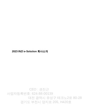
2023 INZI e-Solution 회사소개
(주)이솔루션
CEO : 권진근
사업자등록번호: 624-88-00139
본사·연구소1
대전 광역시 유성구 테크노2로 80-28
연구소2
경기도 부천시 양지로 205, H420호