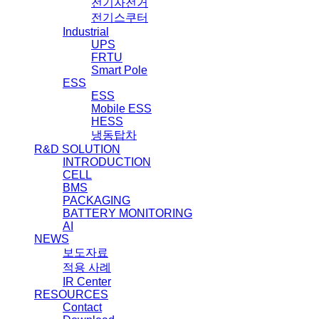
전기자전거
전기스쿠터
Industrial
UPS
FRTU
Smart Pole
ESS
ESS
Mobile ESS
HESS
냉동탑차
R&D SOLUTION
INTRODUCTION
CELL
BMS
PACKAGING
BATTERY MONITORING
AI
NEWS
보도자료
적용 사례
IR Center
RESOURCES
Contact