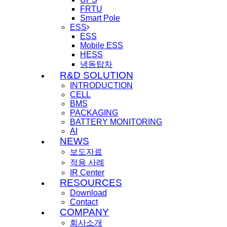
FRTU
Smart Pole
ESS
ESS
Mobile ESS
HESS
냉동탑차
R&D SOLUTION
INTRODUCTION
CELL
BMS
PACKAGING
BATTERY MONITORING
AI
NEWS
보도자료
적용 사례
IR Center
RESOURCES
Download
Contact
COMPANY
회사소개