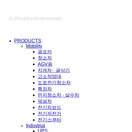
ⓒ (주)이솔루션 All right reserved.
Close
PRODUCTS
Menu
Mobility
골프카
청소차
AGV용
지게차 · 굴삭기
고소작업대
도로전기청소차
특장차
먼지청소차 · 살수차
제설차
전기킥보드
전기자전거
전기스쿠터
Industrial
UPS