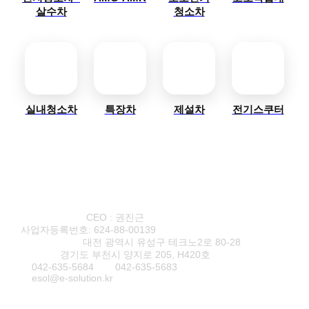
살수차
청소차
실내청소차
특장차
제설차
전기스쿠터
(주)이솔루션
CEO : 권진근
사업자등록번호: 624-88-00139
본사·연구소1
대전 광역시 유성구 테크노2로 80-28
연구소2
경기도 부천시 양지로 205, H420호
T
042-635-5684
F
042-635-5683
E
esol@e-solution.kr