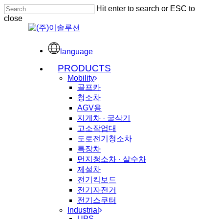
Skip
Hit enter to search or ESC to
to
close
main
Close
content
Search
language
Menu
PRODUCTS
Mobility
골프카
청소차
AGV용
지게차 · 굴삭기
고소작업대
도로전기청소차
특장차
먼지청소차 · 살수차
제설차
전기킥보드
전기자전거
전기스쿠터
Industrial
UPS