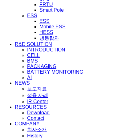
FRTU
Smart Pole
ESS
ESS
Mobile ESS
HESS
냉동탑차
R&D SOLUTION
INTRODUCTION
CELL
BMS
PACKAGING
BATTERY MONITORING
AI
NEWS
보도자료
적용 사례
IR Center
RESOURCES
Download
Contact
COMPANY
회사소개
History