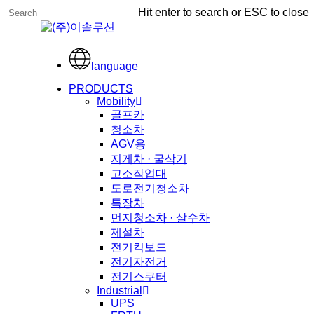
Skip
Hit enter to search or ESC to close
to
Close
main
Search
content
language
Menu
PRODUCTS
Mobility
골프카
청소차
AGV용
지게차 · 굴삭기
고소작업대
도로전기청소차
특장차
먼지청소차 · 살수차
제설차
전기킥보드
전기자전거
전기스쿠터
Industrial
UPS