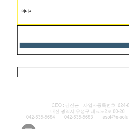
이미지
먼지청소차
살수차
제설차
(주)이솔루션
CEO : 권진근
사업자등록번호: 624-88
본사·연구소1
대전 광역시 유성구 테크노2로 80-28
T
042-635-5684
F
042-635-5683
E
esol@e-solut
전기킥보드