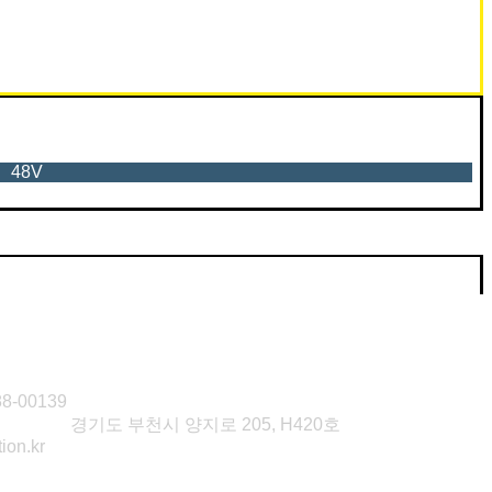
48V
72V
-00139
연구소2
경기도 부천시 양지로 205, H420호
ion.kr