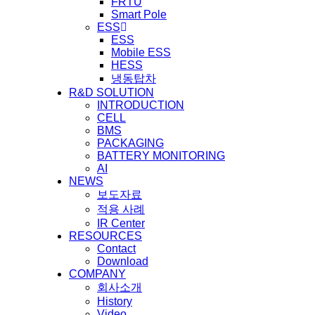
FRTU
Smart Pole
ESS
ESS
Mobile ESS
HESS
냉동탑차
R&D SOLUTION
INTRODUCTION
CELL
BMS
PACKAGING
BATTERY MONITORING
AI
NEWS
보도자료
적용 사례
IR Center
RESOURCES
Contact
Download
COMPANY
회사소개
History
Video