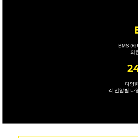
전기스쿠터 리튬배터리
BMS (
도로전기청소차
의
2
다양한
각 전압별 다
특장차