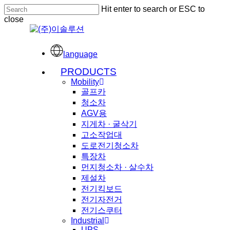
Skip
Hit enter to search or ESC to
to
close
main
Close
content
Search
language
Menu
PRODUCTS
Mobility
골프카
청소차
AGV용
지게차 · 굴삭기
고소작업대
도로전기청소차
특장차
먼지청소차 · 살수차
제설차
전기킥보드
전기자전거
전기스쿠터
Industrial
UPS