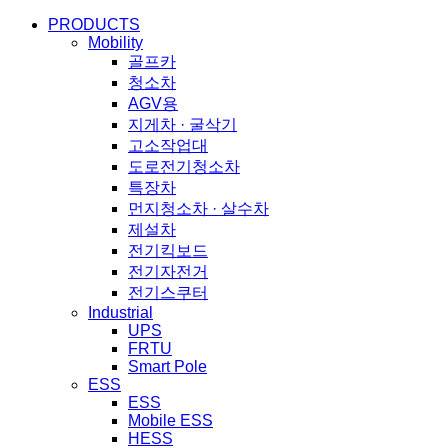
Close
PRODUCTS
Menu
Mobility
골프카
청소차
AGV용
지게차 · 굴삭기
고소작업대
도로전기청소차
특장차
먼지청소차 · 살수차
제설차
전기킥보드
전기자전거
전기스쿠터
Industrial
UPS
FRTU
Smart Pole
ESS
ESS
Mobile ESS
HESS