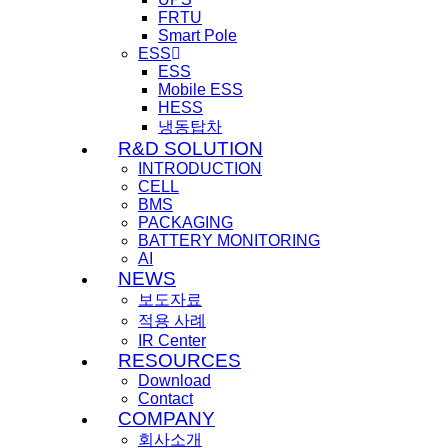
FRTU
Smart Pole
ESS
ESS
Mobile ESS
HESS
냉동탑차
R&D SOLUTION
INTRODUCTION
CELL
BMS
PACKAGING
BATTERY MONITORING
AI
NEWS
보도자료
적용 사례
IR Center
RESOURCES
Download
Contact
COMPANY
회사소개