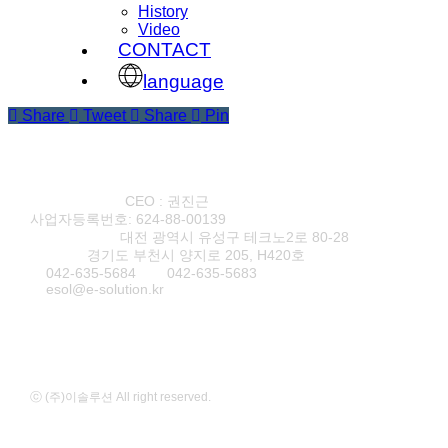
History
Video
CONTACT
language
Share
Tweet
Share
Pin
(주)이솔루션
CEO : 권진근
사업자등록번호: 624-88-00139
본사·연구소1
대전 광역시 유성구 테크노2로 80-28
연구소2
경기도 부천시 양지로 205, H420호
T
042-635-5684
F
042-635-5683
E
esol@e-solution.kr
ⓒ (주)이솔루션 All right reserved.